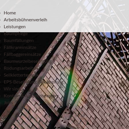
Home
Arbeitsbühnenverleih
Leistungen
Baumpflege
Baumfällungen
Fällkraneinsätze
Fällbaggereinsätze
Baumwurzelbeseitigung
Rodungsarbeiten
Seilklettertechnik
EPS-Beseitigung/Bekämpfung
Wir sind ...
Kontakt & Ansprechpartner
Jobs