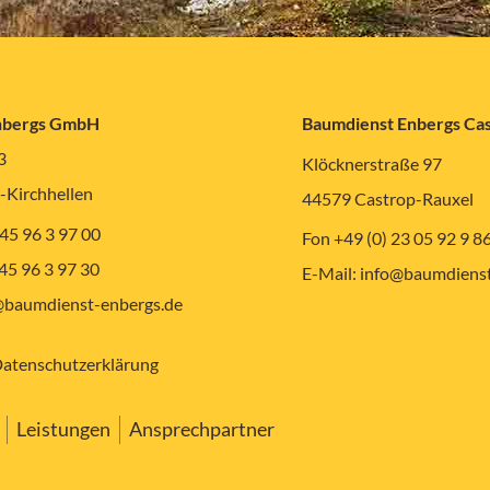
nbergs GmbH
Baumdienst Enbergs C
3
Klöcknerstraße 97
-Kirchhellen
44579 Castrop-Rauxel
 45 96 3 97 00
Fon +49 (0) 23 05 92 9 8
 45 96 3 97 30
E-Mail:
info@baumdienst
baumdienst-enbergs.de
atenschutzerklärung
Leistungen
Ansprechpartner