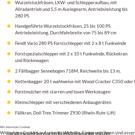
Wurzelstockfräsen, LKW- und Schlepperaufbau, mit
Allradantrieb und 5,5 m Auslegearm, Antriebsleistung bis
280 PS
Handgeführte Wurzelstockfräsen,
25 bis 100 PS
Antriebsleistung, Durchfahrbreite von
75 bis 89 cm
Fendt Vario 280 PS Forstschlepper mit 2 x 8 t Funkwinde
Forstspezialschlepper mit 2 x 10 t Funkwinde, Rückekran
und Rückewagen
2 Fällbagger Sennebogen 718M, Reichweite bis 13 m,
Kettenbagger 20 t wahlweise mit Wood-Cracker C350 oder F
Forstmulcher mit starren und losen Werkzeugen
Kleinschlepper mit verschiedenen Anbaugeräten
Fällkran, Doll Tree Trimmer
Z930
(Rhein-Ruhr-Lift)
Wir benutzen Cookies
Wir nutzen Cookies auf unserer Website. Einige von ihnen sind essenz
Beratung und Service im Bereich kranunterstützte