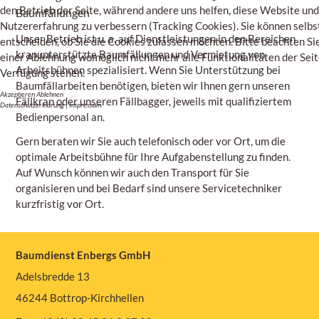
den Betrieb der Seite, während andere uns helfen, diese Website und
Baumfällungen
Nutzererfahrung zu verbessern (Tracking Cookies). Sie können selbs
Unser Betrieb ist u. a. auf Dienstleistungen in den Bereichen
entscheiden, ob Sie die Cookies zulassen möchten. Bitte beachten Sie
kranunterstützte Baumfällungen und Vermietung von
einer Ablehnung womöglich nicht mehr alle Funktionalitäten der Seit
Arbeitsbühnen spezialisiert. Wenn Sie Unterstützung bei
Verfügung stehen.
Baumfällarbeiten benötigen, bieten wir Ihnen gern unseren
Akzeptieren
Ablehnen
Fällkran oder unseren Fällbagger, jeweils mit qualifiziertem
Datenschutzerklärung
|
Impressum
Bedienpersonal an.
Gern beraten wir Sie auch telefonisch oder vor Ort, um die
optimale Arbeitsbühne für Ihre Aufgabenstellung zu finden.
Auf Wunsch können wir auch den Transport für Sie
organisieren und bei Bedarf sind unsere Servicetechniker
kurzfristig vor Ort.
Baumdienst Enbergs GmbH
Adelsbredde 13
46244 Bottrop-Kirchhellen