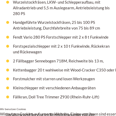
Wurzelstockfräsen, LKW- und Schlepperaufbau, mit
Allradantrieb und 5,5 m Auslegearm, Antriebsleistung bis
280 PS
Handgeführte Wurzelstockfräsen,
25 bis 100 PS
Antriebsleistung, Durchfahrbreite von
75 bis 89 cm
Fendt Vario 280 PS Forstschlepper mit 2 x 8 t Funkwinde
Forstspezialschlepper mit 2 x 10 t Funkwinde, Rückekran
und Rückewagen
2 Fällbagger Sennebogen 718M, Reichweite bis 13 m,
Kettenbagger 20 t wahlweise mit Wood-Cracker C350 oder F
Forstmulcher mit starren und losen Werkzeugen
Kleinschlepper mit verschiedenen Anbaugeräten
Fällkran, Doll Tree Trimmer
Z930
(Rhein-Ruhr-Lift)
Wir benutzen Cookies
Wir nutzen Cookies auf unserer Website. Einige von ihnen sind essenz
Beratung und Service im Bereich kranunterstützte