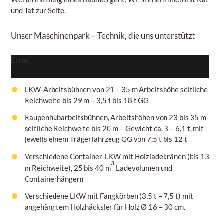
und Tat zur Seite.
Unser Maschinenpark
– Technik, die uns unterstützt
Error
LKW-Arbeitsbühnen von 21 – 35 m Arbeitshöhe seitliche
Reichweite
bis 29 m – 3,5 t bis 18 t GG
Raupenhubarbeitsbühnen, Arbeitshöhen
von 23 bis 35 m
seitliche Reichweite bis 20 m – Gewicht ca. 3
– 6,1
t, mit
jeweils einem Trägerfahrzeug
GG von 7,5 t bis 12 t
Verschiedene Container-LKW mit Holzladekränen (bis 13
3
m Reichweite), 25 bis 40 m
Ladevolumen und
Containerhängern
Verschiedene LKW mit Fangkörben
(3,5 t – 7,5 t)
mit
angehängtem Holzhäcksler für Holz
Ø 16 – 30 cm.