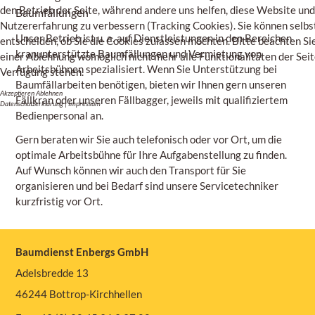
den Betrieb der Seite, während andere uns helfen, diese Website und
Baumfällungen
Nutzererfahrung zu verbessern (Tracking Cookies). Sie können selbs
Unser Betrieb ist u. a. auf Dienstleistungen in den Bereichen
entscheiden, ob Sie die Cookies zulassen möchten. Bitte beachten Sie
kranunterstützte Baumfällungen und Vermietung von
einer Ablehnung womöglich nicht mehr alle Funktionalitäten der Seit
Arbeitsbühnen spezialisiert. Wenn Sie Unterstützung bei
Verfügung stehen.
Baumfällarbeiten benötigen, bieten wir Ihnen gern unseren
Akzeptieren
Ablehnen
Fällkran oder unseren Fällbagger, jeweils mit qualifiziertem
Datenschutzerklärung
|
Impressum
Bedienpersonal an.
Gern beraten wir Sie auch telefonisch oder vor Ort, um die
optimale Arbeitsbühne für Ihre Aufgabenstellung zu finden.
Auf Wunsch können wir auch den Transport für Sie
organisieren und bei Bedarf sind unsere Servicetechniker
kurzfristig vor Ort.
Baumdienst Enbergs GmbH
Adelsbredde 13
46244 Bottrop-Kirchhellen