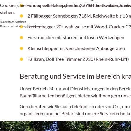
Forstspezialschlepper mit 2 x 10 t Funkwinde, Rüc
Cookies). Sie können selbst entscheiden, ob Sie die Cookies zulas
stehen.
2 Fällbagger Sennebogen 718M, Reichweite bis 13 
Akzeptieren
Ablehnen
Kettenbagger 20 t wahlweise mit Wood-Cracker C35
Datenschutzerklärung
|
Impressum
Forstmulcher mit starren und losen Werkzeugen
Kleinschlepper mit verschiedenen Anbaugeräten
Fällkran, Doll Tree Trimmer
Z930
(Rhein-Ruhr-Lift)
Beratung und Service im Bereich kr
Unser Betrieb ist u. a. auf Dienstleistungen in den Be
Baumfällarbeiten benötigen, bieten wir Ihnen gern unser
Gern beraten wir Sie auch telefonisch oder vor Ort, um
organisieren und bei Bedarf sind unsere Servicetechniker