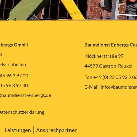
nbergs GmbH
Baumdienst Enbergs C
3
Klöcknerstraße 97
-Kirchhellen
44579 Castrop-Rauxel
 45 96 3 97 00
Fon +49 (0) 23 05 92 9 8
 45 96 3 97 30
E-Mail:
info@baumdienst
baumdienst-enbergs.de
atenschutzerklärung
Leistungen
Ansprechpartner