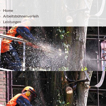
Home
Arbeitsbühnenverleih
Leistungen
Baumpflege
Baumfällungen
Fällkraneinsätze
Fällbaggereinsätze
Baumwurzelbeseitigung
Rodungsarbeiten
Seilklettertechnik
EPS-Beseitigung/Bekämpfung
Wir sind ...
Kontakt & Ansprechpartner
Jobs