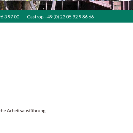
96 3 97 00
Castrop
+49 (0) 23 05 92 9 86 66
che Arbeitsausführung.