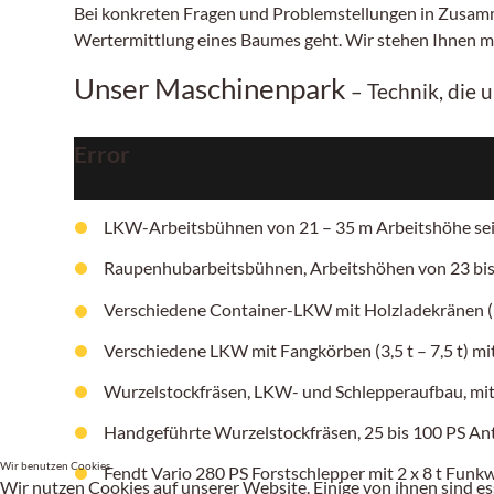
Bei konkreten Fragen und Problemstellungen in Zusamm
Wertermittlung eines Baumes geht. Wir stehen Ihnen mit
Unser Maschinenpark
– Technik, die 
Error
LKW-Arbeitsbühnen von 21 – 35 m Arbeitshöhe sei
Raupenhubarbeitsbühnen, Arbeitshöhen
von 23 bi
Verschiedene Container-LKW mit Holzladekränen (b
Verschiedene LKW mit Fangkörben
(3,5 t – 7,5 t)
mit
Wurzelstockfräsen, LKW- und Schlepperaufbau, mit 
Handgeführte Wurzelstockfräsen,
25 bis 100 PS
Ant
Wir benutzen Cookies
Fendt Vario 280 PS Forstschlepper mit 2 x 8 t Funk
Wir nutzen Cookies auf unserer Website. Einige von ihnen sind es