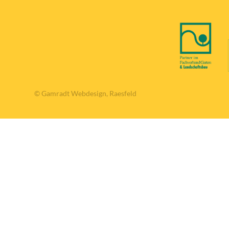
© Gamradt Webdesign, Raesfeld