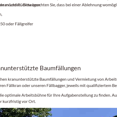
kekran und Rückewagen
sen möchten. Bitte beachten Sie, dass bei einer Ablehnung womögli
m,
0 oder Fällgreifer
anunterstützte Baumfällungen
reichen kranunterstützte Baumfällungen und Vermietung von Arbeit
en Fällkran oder unseren Fällbagger, jeweils mit qualifiziertem B
 die optimale Arbeitsbühne für Ihre Aufgabenstellung zu finden. A
 kurzfristig vor Ort.