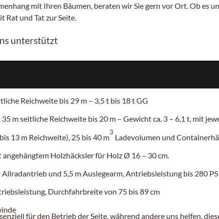
enhang mit Ihren Bäumen, beraten wir Sie gern vor Ort. Ob es um
 Rat und Tat zur Seite.
uns unterstützt
tliche Reichweite
bis 29 m – 3,5 t bis 18 t GG
s 35 m
seitliche Reichweite bis 20 m – Gewicht ca. 3
– 6,1
t, mit je
3
is 13 m Reichweite), 25 bis 40 m
Ladevolumen und Containerh
 angehängtem Holzhäcksler für Holz
Ø 16 – 30 cm.
Allradantrieb und 5,5 m Auslegearm, Antriebsleistung bis 280 PS
riebsleistung, Durchfahrbreite von
75 bis 89 cm
winde
senziell für den Betrieb der Seite, während andere uns helfen, di