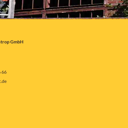
astrop GmbH
6 66
.de