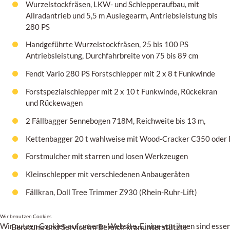
Wurzelstockfräsen, LKW- und Schlepperaufbau, mit
Allradantrieb und 5,5 m Auslegearm, Antriebsleistung bis
280 PS
Handgeführte Wurzelstockfräsen,
25 bis 100 PS
Antriebsleistung, Durchfahrbreite von
75 bis 89 cm
Fendt Vario 280 PS Forstschlepper mit 2 x 8 t Funkwinde
Forstspezialschlepper mit 2 x 10 t Funkwinde, Rückekran
und Rückewagen
2 Fällbagger Sennebogen 718M, Reichweite bis 13 m,
Kettenbagger 20 t wahlweise mit Wood-Cracker C350 oder F
Forstmulcher mit starren und losen Werkzeugen
Kleinschlepper mit verschiedenen Anbaugeräten
Fällkran, Doll Tree Trimmer
Z930
(Rhein-Ruhr-Lift)
Wir benutzen Cookies
Wir nutzen Cookies auf unserer Website. Einige von ihnen sind essenz
Beratung und Service im Bereich kranunterstützte