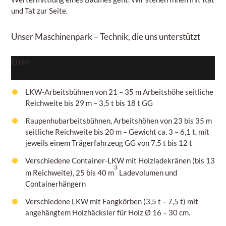
und Tat zur Seite.
Unser Maschinenpark
– Technik, die uns unterstützt
Error
LKW-Arbeitsbühnen von 21 – 35 m Arbeitshöhe seitliche
Reichweite
bis 29 m – 3,5 t bis 18 t GG
Raupenhubarbeitsbühnen, Arbeitshöhen
von 23 bis 35 m
seitliche Reichweite bis 20 m – Gewicht ca. 3
– 6,1
t, mit
jeweils einem Trägerfahrzeug
GG von 7,5 t bis 12 t
Verschiedene Container-LKW mit Holzladekränen (bis 13
3
m Reichweite), 25 bis 40 m
Ladevolumen und
Containerhängern
Verschiedene LKW mit Fangkörben
(3,5 t – 7,5 t)
mit
angehängtem Holzhäcksler für Holz
Ø 16 – 30 cm.