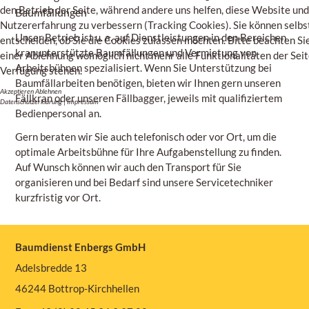
den Betrieb der Seite, während andere uns helfen, diese Website und
Baumfällungen
Nutzererfahrung zu verbessern (Tracking Cookies). Sie können selbs
Unser Betrieb ist u. a. auf Dienstleistungen in den Bereichen
entscheiden, ob Sie die Cookies zulassen möchten. Bitte beachten Sie
kranunterstützte Baumfällungen und Vermietung von
einer Ablehnung womöglich nicht mehr alle Funktionalitäten der Seit
Arbeitsbühnen spezialisiert. Wenn Sie Unterstützung bei
Verfügung stehen.
Baumfällarbeiten benötigen, bieten wir Ihnen gern unseren
Akzeptieren
Ablehnen
Fällkran oder unseren Fällbagger, jeweils mit qualifiziertem
Datenschutzerklärung
|
Impressum
Bedienpersonal an.
Gern beraten wir Sie auch telefonisch oder vor Ort, um die
optimale Arbeitsbühne für Ihre Aufgabenstellung zu finden.
Auf Wunsch können wir auch den Transport für Sie
organisieren und bei Bedarf sind unsere Servicetechniker
kurzfristig vor Ort.
Baumdienst Enbergs GmbH
Adelsbredde 13
46244 Bottrop-Kirchhellen