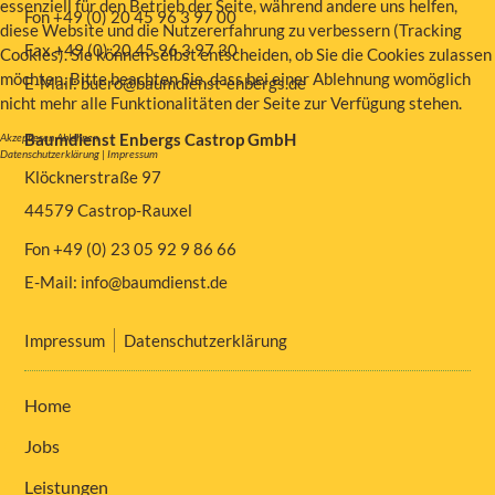
essenziell für den Betrieb der Seite, während andere uns helfen,
Fon +49 (0) 20 45 96 3 97 00
diese Website und die Nutzererfahrung zu verbessern (Tracking
Fax +49 (0) 20 45 96 3 97 30
Cookies). Sie können selbst entscheiden, ob Sie die Cookies zulassen
möchten. Bitte beachten Sie, dass bei einer Ablehnung womöglich
E-Mail:
buero@baumdienst-enbergs.de
nicht mehr alle Funktionalitäten der Seite zur Verfügung stehen.
Baumdienst Enbergs Castrop GmbH
Akzeptieren
Ablehnen
Datenschutzerklärung
|
Impressum
Klöcknerstraße 97
44579 Castrop-Rauxel
Fon +49 (0) 23 05 92 9 86 66
E-Mail:
info@baumdienst.de
Impressum
Datenschutzerklärung
Home
Jobs
Leistungen