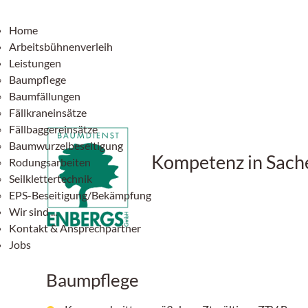
Home
Arbeitsbühnenverleih
Leistungen
Baumpflege
Baumfällungen
Fällkraneinsätze
Fällbaggereinsätze
Baumwurzelbeseitigung
Kompetenz in Sac
Rodungsarbeiten
Seilklettertechnik
EPS-Beseitigung/Bekämpfung
Wir sind ...
Kontakt & Ansprechpartner
Jobs
Baumpflege