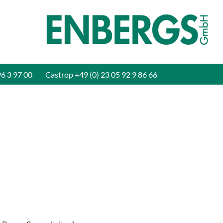
96 3 97 00
Castrop
+49 (0) 23 05 92 9 86 66