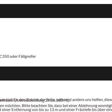
C350 oder Fällgreifer
senziell für den Betrieb der Seite, während andere uns helfen, di
fräsen (Antriebsleistung 25 bis 280 PS).
sen möchten. Bitte beachten Sie, dass bei einer Ablehnung womögli
einer Entfernung von bis zu 13 m und einer Frästiefe bis über e