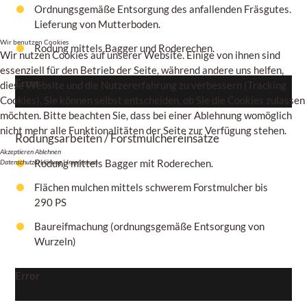
Ordnungsgemäße Entsorgung des anfallenden Fräsgutes.
Lieferung von Mutterboden.
Wir benutzen Cookies
Rodung mittels Bagger und Roderechen.
Wir nutzen Cookies auf unserer Website. Einige von ihnen sind
essenziell für den Betrieb der Seite, während andere uns helfen,
Error
diese Website und die Nutzererfahrung zu verbessern (Tracking
Cookies). Sie können selbst entscheiden, ob Sie die Cookies zulassen
möchten. Bitte beachten Sie, dass bei einer Ablehnung womöglich
nicht mehr alle Funktionalitäten der Seite zur Verfügung stehen.
Rodungsarbeiten / Forstmulchereinsätze
Akzeptieren
Ablehnen
Rodung mittels Bagger mit Roderechen.
Datenschutzerklärung
|
Impressum
Flächen mulchen mittels schwerem Forstmulcher bis
290 PS
Baureifmachung (ordnungsgemäße Entsorgung von
Wurzeln)
Error