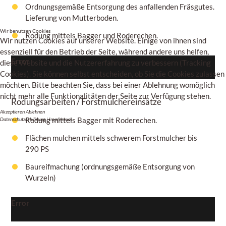
Ordnungsgemäße Entsorgung des anfallenden Fräsgutes.
Lieferung von Mutterboden.
Wir benutzen Cookies
Rodung mittels Bagger und Roderechen.
Wir nutzen Cookies auf unserer Website. Einige von ihnen sind
essenziell für den Betrieb der Seite, während andere uns helfen,
Error
diese Website und die Nutzererfahrung zu verbessern (Tracking
Cookies). Sie können selbst entscheiden, ob Sie die Cookies zulassen
möchten. Bitte beachten Sie, dass bei einer Ablehnung womöglich
nicht mehr alle Funktionalitäten der Seite zur Verfügung stehen.
Rodungsarbeiten / Forstmulchereinsätze
Akzeptieren
Ablehnen
Rodung mittels Bagger mit Roderechen.
Datenschutzerklärung
|
Impressum
Flächen mulchen mittels schwerem Forstmulcher bis
290 PS
Baureifmachung (ordnungsgemäße Entsorgung von
Wurzeln)
Error