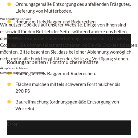
Ordnungsgemäße Entsorgung des anfallenden Fräsgutes.
Lieferung von Mutterboden.
Wir benutzen Cookies
Rodung mittels Bagger und Roderechen.
Wir nutzen Cookies auf unserer Website. Einige von ihnen sind
essenziell für den Betrieb der Seite, während andere uns helfen,
Error
diese Website und die Nutzererfahrung zu verbessern (Tracking
Cookies). Sie können selbst entscheiden, ob Sie die Cookies zulassen
möchten. Bitte beachten Sie, dass bei einer Ablehnung womöglich
nicht mehr alle Funktionalitäten der Seite zur Verfügung stehen.
Rodungsarbeiten / Forstmulchereinsätze
Akzeptieren
Ablehnen
Rodung mittels Bagger mit Roderechen.
Datenschutzerklärung
|
Impressum
Flächen mulchen mittels schwerem Forstmulcher bis
290 PS
Baureifmachung (ordnungsgemäße Entsorgung von
Wurzeln)
Error