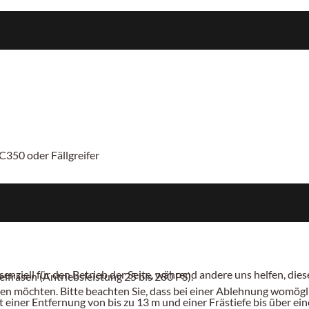
C350 oder Fällgreifer
senziell für den Betrieb der Seite, während andere uns helfen, di
fräsen (Antriebsleistung 25 bis 280 PS).
sen möchten. Bitte beachten Sie, dass bei einer Ablehnung womögli
einer Entfernung von bis zu 13 m und einer Frästiefe bis über e