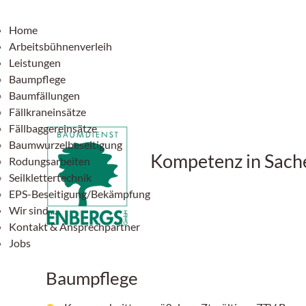
Home
Arbeitsbühnenverleih
Leistungen
Baumpflege
Baumfällungen
Fällkraneinsätze
Fällbaggereinsätze
Baumwurzelbeseitigung
Kompetenz in Sac
Rodungsarbeiten
Seilklettertechnik
EPS-Beseitigung/Bekämpfung
Wir sind ...
Kontakt & Ansprechpartner
Jobs
Baumpflege