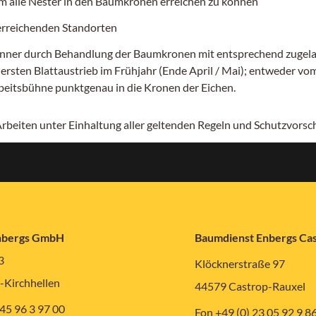
 alle Nester in den Baumkronen erreichen zu können
 erreichenden Standorten
er durch Behandlung der Baumkronen mit entsprechend zugelassen
ten Blattaustrieb im Frühjahr (Ende April / Mai); entweder vom 
rbeitsbühne punktgenau in die Kronen der Eichen.
 Arbeiten unter Einhaltung aller geltenden Regeln und Schutzvors
nbergs GmbH
Baumdienst Enbergs C
3
Klöcknerstraße 97
-Kirchhellen
44579 Castrop-Rauxel
 45 96 3 97 00
Fon +49 (0) 23 05 92 9 8