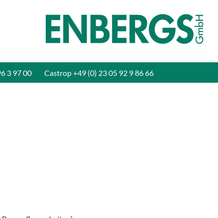
96 3 97 00
Castrop
+49 (0) 23 05 92 9 86 66