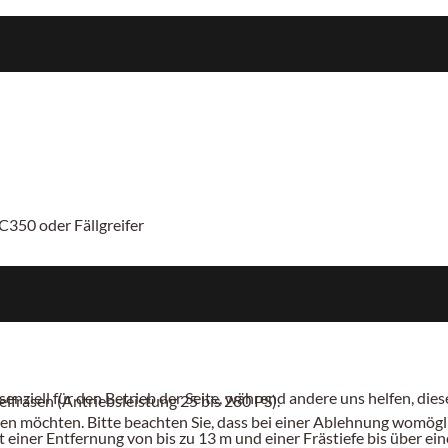
C350 oder Fällgreifer
senziell für den Betrieb der Seite, während andere uns helfen, di
fräsen (Antriebsleistung 25 bis 280 PS).
sen möchten. Bitte beachten Sie, dass bei einer Ablehnung womögli
einer Entfernung von bis zu 13 m und einer Frästiefe bis über e