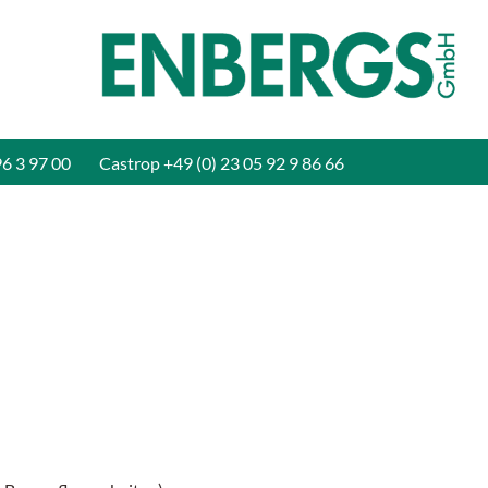
96 3 97 00
Castrop
+49 (0) 23 05 92 9 86 66