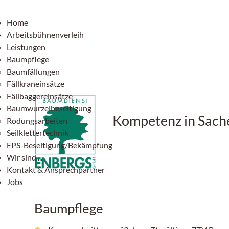
Home
Arbeitsbühnenverleih
Leistungen
Baumpflege
Baumfällungen
Fällkraneinsätze
Fällbaggereinsätze
Baumwurzelbeseitigung
Kompetenz in Sac
Rodungsarbeiten
Seilklettertechnik
EPS-Beseitigung/Bekämpfung
Wir sind ...
Kontakt & Ansprechpartner
Jobs
Baumpflege