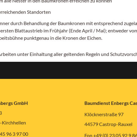
 alle Nester in den Baumkronen erreichen zu können
 erreichenden Standorten
er durch Behandlung der Baumkronen mit entsprechend zugelassen
ten Blattaustrieb im Frühjahr (Ende April / Mai); entweder vom 
rbeitsbühne punktgenau in die Kronen der Eichen.
 Arbeiten unter Einhaltung aller geltenden Regeln und Schutzvors
nbergs GmbH
Baumdienst Enbergs C
3
Klöcknerstraße 97
-Kirchhellen
44579 Castrop-Rauxel
 45 96 3 97 00
Fon +49 (0) 23 05 92 9 8