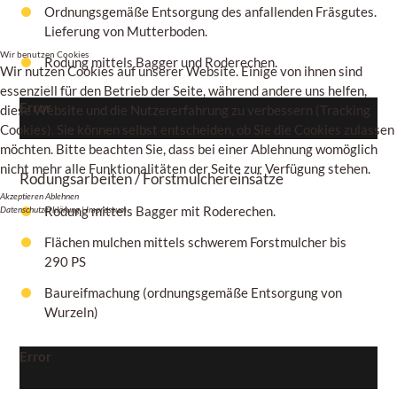
Ordnungsgemäße Entsorgung des anfallenden Fräsgutes.
Lieferung von Mutterboden.
Wir benutzen Cookies
Rodung mittels Bagger und Roderechen.
Wir nutzen Cookies auf unserer Website. Einige von ihnen sind
essenziell für den Betrieb der Seite, während andere uns helfen,
Error
diese Website und die Nutzererfahrung zu verbessern (Tracking
Cookies). Sie können selbst entscheiden, ob Sie die Cookies zulassen
möchten. Bitte beachten Sie, dass bei einer Ablehnung womöglich
nicht mehr alle Funktionalitäten der Seite zur Verfügung stehen.
Rodungsarbeiten / Forstmulchereinsätze
Akzeptieren
Ablehnen
Rodung mittels Bagger mit Roderechen.
Datenschutzerklärung
|
Impressum
Flächen mulchen mittels schwerem Forstmulcher bis
290 PS
Baureifmachung (ordnungsgemäße Entsorgung von
Wurzeln)
Error